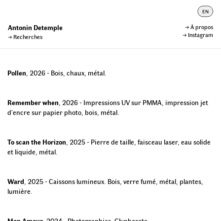
EN
Antonin Detemple
→
À propos
→ Instagram
→
Recherches
Pollen
,
2026
-
Bois, chaux, métal.
Remember when
,
2026
-
Impressions UV sur PMMA, impression jet
d’encre sur papier photo, bois, métal.
To scan the Horizon
,
2025
-
Pierre de taille, faisceau laser, eau solide
et liquide, métal.
Ward
,
2025
-
Caissons lumineux. Bois, verre fumé, métal, plantes,
lumière
.
Mon Amour
,
2024
-
Photographies, Glyphosate
.