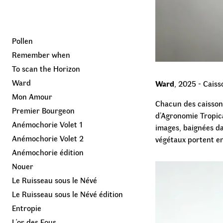
Pollen
Remember when
To scan the Horizon
Ward
Ward
,
2025
-
Caiss
Mon Amour
Chacun des caisson
Premier Bourgeon
d’Agronomie Tropic
Anémochorie Volet 1
images, baignées da
Anémochorie Volet 2
végétaux portent en
Anémochorie édition
Nouer
Le Ruisseau sous le Névé
Le Ruisseau sous le Névé édition
Entropie
L'or des Fous